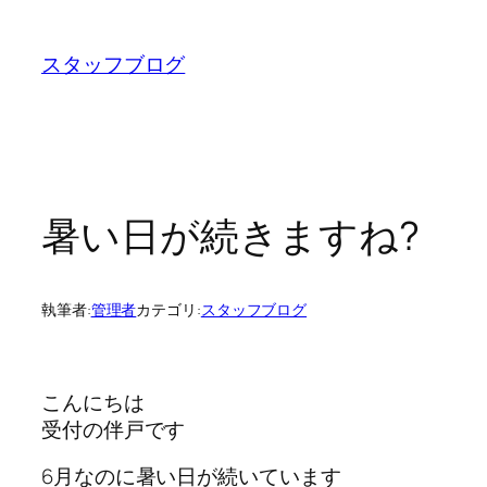
内
容
スタッフブログ
を
ス
キ
ッ
プ
暑い日が続きますね?
執筆者:
管理者
カテゴリ:
スタッフブログ
こんにちは
受付の伴戸です
6月なのに暑い日が続いています