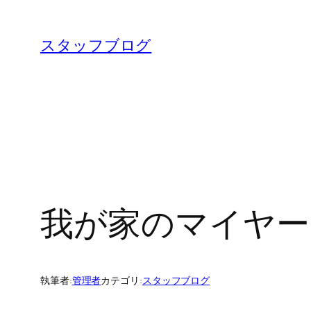
内
容
スタッフブログ
を
ス
キ
ッ
プ
我が家のマイヤー
執筆者:
管理者
カテゴリ:
スタッフブログ