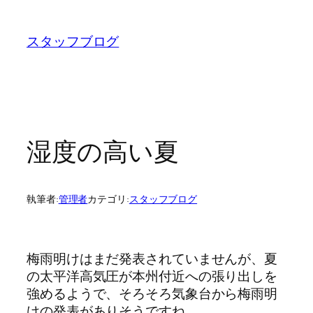
内
容
スタッフブログ
を
ス
キ
ッ
プ
湿度の高い夏
執筆者:
管理者
カテゴリ:
スタッフブログ
梅雨明けはまだ発表されていませんが、夏
の太平洋高気圧が本州付近への張り出しを
強めるようで、そろそろ気象台から梅雨明
けの発表がありそうですね。