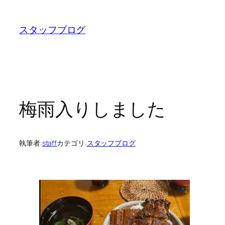
内
容
スタッフブログ
を
ス
キ
ッ
プ
梅雨入りしました
執筆者:
staff
カテゴリ:
スタッフブログ